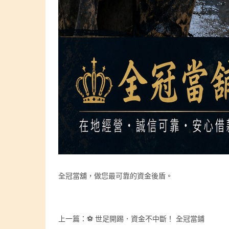
全冠當舖，做您最可靠的資金後盾。
上一篇：
⚽ 世足開踢．資金不中斷！ 全冠當鋪