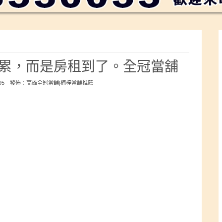
累，而是房租到了。全冠當舖
395 發佈：
高雄全冠當舖|楠梓當舖推薦