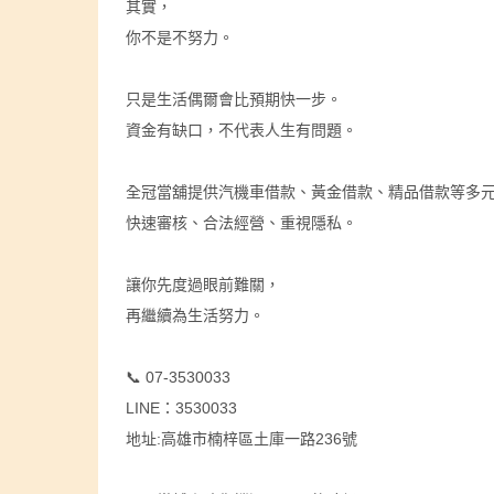
其實，
你不是不努力。
只是生活偶爾會比預期快一步。
資金有缺口，不代表人生有問題。
全冠當舖提供汽機車借款、黃金借款、精品借款等多
快速審核、合法經營、重視隱私。
讓你先度過眼前難關，
再繼續為生活努力。
📞 07-3530033
LINE：3530033
地址:高雄市楠梓區土庫一路236號