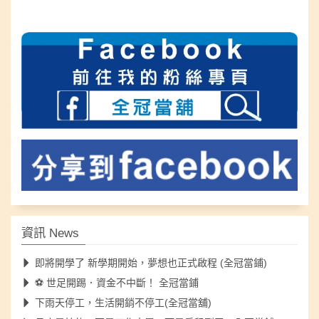
資訊 News
即將開學了 新學期開始，夢想也正式啟程 (全冠當鋪)
⚽ 世足開踢．資金不中斷！ 全冠當鋪
下雨天停工，生活開銷不停工(全冠當舖)