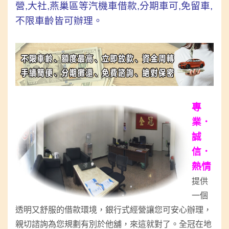
營,大社,燕巢區等汽機車借款,分期車可,免留車,
不限車齡皆可辦理。
專
業．
誠
信．
熱情
提供
一個
透明又舒服的借款環境，銀行式經營讓您可安心辦理，
親切諮詢為您規劃有別於他舖，來這就對了。全冠在地