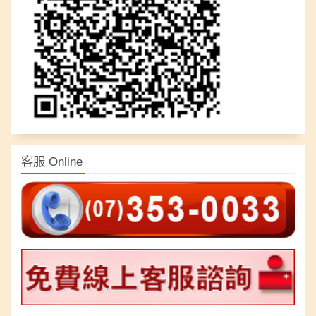
客服 Online